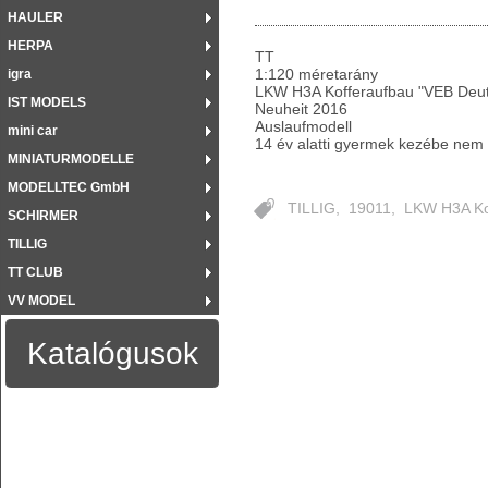
HAULER
HERPA
TT
1:120 méretarány
igra
LKW H3A Kofferaufbau "VEB Deut
IST MODELS
Neuheit 2016
Auslaufmodell
mini car
14 év alatti gyermek kezébe nem
MINIATURMODELLE
MODELLTEC GmbH
TILLIG
,
19011
,
LKW H3A Ko
SCHIRMER
TILLIG
TT CLUB
VV MODEL
Katalógusok