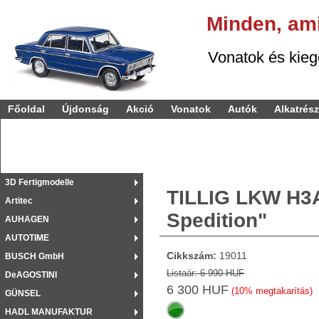
Minden,
am
Vonatok és kiegészí
Főoldal
Újdonság
Akció
Vonatok
Autók
Alkatrés
3D Fertigmodelle
TILLIG LKW H3A
Artitec
Spedition"
AUHAGEN
AUTOTIME
Cikkszám:
19011
BUSCH GmbH
Listaár: 6 990 HUF
DeAGOSTINI
6 300 HUF
(10% megtakarítás)
GÜNSEL
HADL MANUFAKTUR