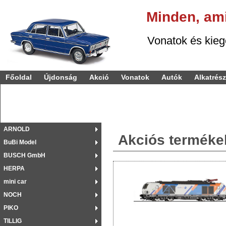
Minden,
am
Vonatok és kiegészí
Főoldal
Újdonság
Akció
Vonatok
Autók
Alkatrés
ARNOLD
Akciós terméke
BuBi Model
BUSCH GmbH
HERPA
mini car
NOCH
PIKO
TILLIG