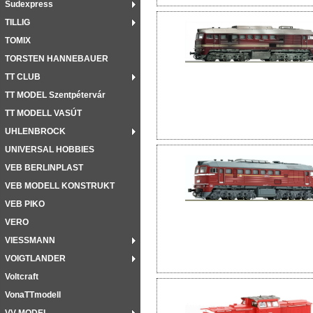
Sudexpress
TILLIG
TOMIX
TORSTEN HANNEBAUER
TT CLUB
TT MODEL Szentpétervár
TT MODELL VASÚT
UHLENBROCK
UNIVERSAL HOBBIES
VEB BERLINPLAST
VEB MODELL KONSTRUKT
VEB PIKO
VERO
VIESSMANN
VOIGTLANDER
Voltcraft
VonaTTmodell