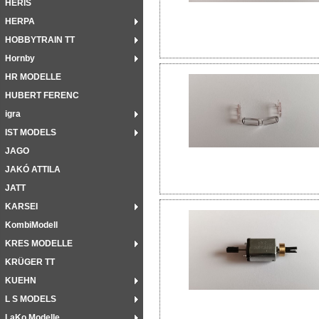
HERIS
HERPA
HOBBYTRAIN TT
Hornby
HR MODELLE
HUBERT FERENC
igra
IST MODELS
JAGO
JAKÓ ATTILA
JATT
KARSEI
KombiModell
KRES MODELLE
KRÜGER TT
KUEHN
L S MODELS
LaKo Modelle