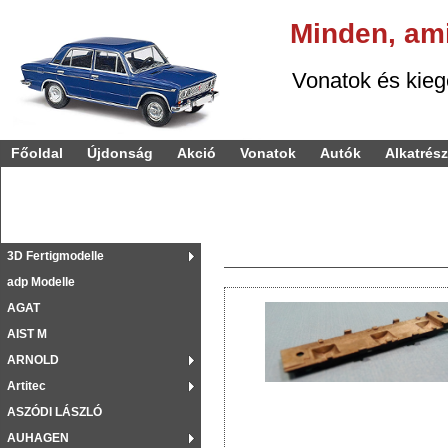
Minden,
am
Vonatok és kiegészí
Főoldal
Újdonság
Akció
Vonatok
Autók
Alkatrés
3D Fertigmodelle
adp Modelle
AGAT
AIST M
ARNOLD
Artitec
ASZÓDI LÁSZLÓ
AUHAGEN