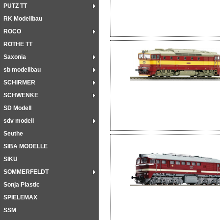
PUTZ TT
RK Modellbau
ROCO
ROTHE TT
Saxonia
sb modellbau
SCHIRMER
SCHWENKE
SD Modell
sdv modell
Seuthe
SIBA MODELLE
SIKU
SOMMERFELDT
Sonja Plastic
SPIELEMAX
SSM