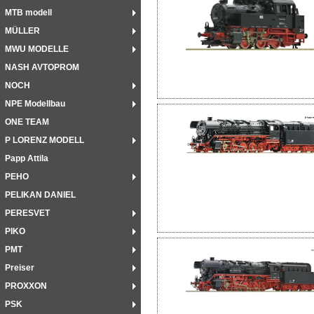
MTB modell
MÜLLER
MWU MODELLE
NASH AVTOPROM
NOCH
NPE Modellbau
ONE TEAM
P LORENZ MODELL
Papp Attila
PEHO
PELIKAN DANIEL
PERESVET
PIKO
PMT
Preiser
PROXXON
PSK