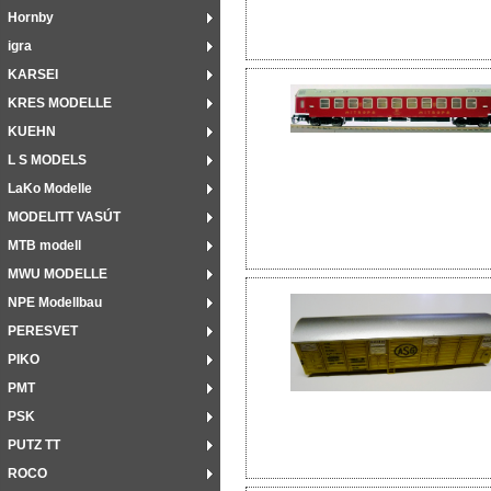
Hornby
igra
KARSEI
KRES MODELLE
KUEHN
L S MODELS
LaKo Modelle
MODELITT VASÚT
MTB modell
MWU MODELLE
NPE Modellbau
PERESVET
PIKO
PMT
PSK
PUTZ TT
ROCO