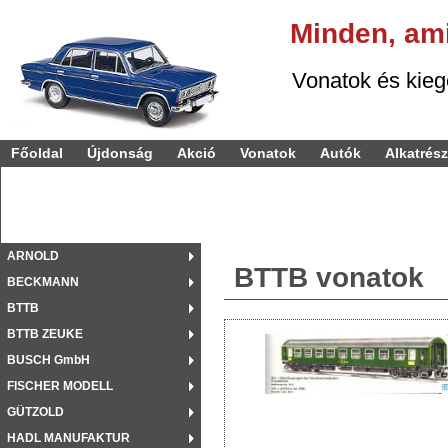
Minden,
am
Vonatok és kiegészí
Főoldal
Újdonság
Akció
Vonatok
Autók
Alkatrés
ARNOLD
BTTB vonatok
BECKMANN
BTTB
BTTB ZEUKE
BUSCH GmbH
FISCHER MODELL
GÜTZOLD
HADL MANUFAKTUR