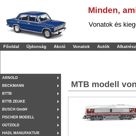
Minden,
am
Vonatok és kiegészí
Főoldal
Újdonság
Akció
Vonatok
Autók
Alkatrés
ARNOLD
MTB modell von
BECKMANN
BTTB
BTTB ZEUKE
BUSCH GmbH
FISCHER MODELL
GÜTZOLD
HADL MANUFAKTUR