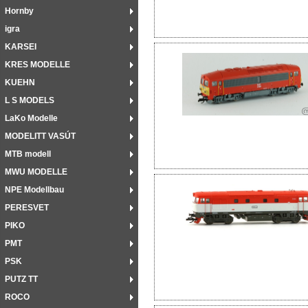
Hornby
igra
KARSEI
KRES MODELLE
KUEHN
L S MODELS
LaKo Modelle
MODELITT VASÚT
MTB modell
MWU MODELLE
NPE Modellbau
PERESVET
PIKO
PMT
PSK
PUTZ TT
ROCO