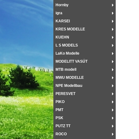
Hornby
igra
KARSEI
KRES MODELLE
KUEHN
L S MODELS
LaKo Modelle
MODELITT VASÚT
MTB modell
MWU MODELLE
NPE Modellbau
PERESVET
PIKO
PMT
PSK
PUTZ TT
ROCO