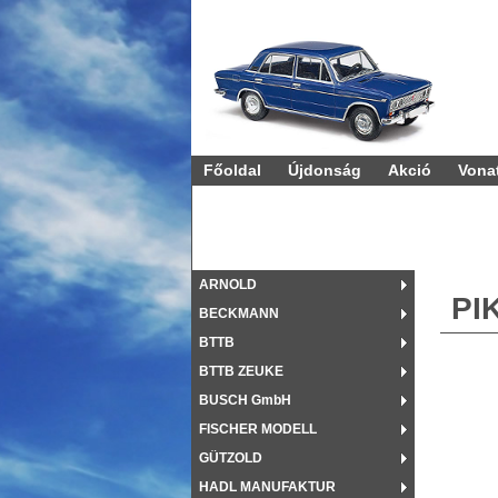
Vonatok és 
Főoldal
Újdonság
Akció
Vona
ARNOLD
PI
BECKMANN
BTTB
BTTB ZEUKE
BUSCH GmbH
FISCHER MODELL
GÜTZOLD
HADL MANUFAKTUR