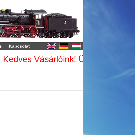
s
Kapcsolat
edves Vásárlóink! Üzletünk auguszt