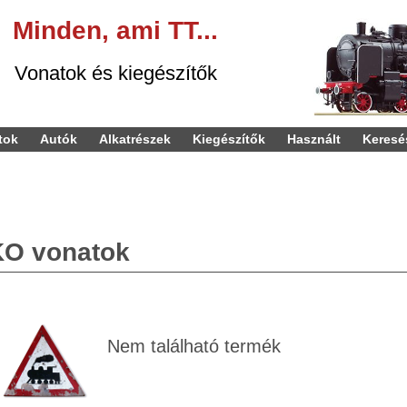
Minden,
ami
TT...
kiegészítők
tok
Autók
Alkatrészek
Kiegészítők
Használt
Keresé
K
KO vonatok
Nem található termék