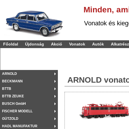
Minden,
am
Vonatok és kiegészí
Főoldal
Újdonság
Akció
Vonatok
Autók
Alkatrés
ARNOLD
ARNOLD vonat
BECKMANN
BTTB
BTTB ZEUKE
BUSCH GmbH
FISCHER MODELL
GÜTZOLD
HADL MANUFAKTUR