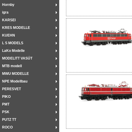
Hornby
igra
KARSEI
KRES MODELLE
KUEHN
L S MODELS
LaKo Modelle
MODELITT VASÚT
MTB modell
MWU MODELLE
NPE Modellbau
PERESVET
PIKO
PMT
PSK
PUTZ TT
ROCO