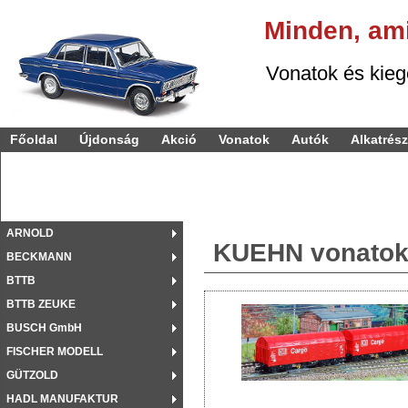
Minden,
am
Vonatok és kiegészí
Főoldal
Újdonság
Akció
Vonatok
Autók
Alkatrés
ARNOLD
KUEHN vonato
BECKMANN
BTTB
BTTB ZEUKE
BUSCH GmbH
FISCHER MODELL
GÜTZOLD
HADL MANUFAKTUR