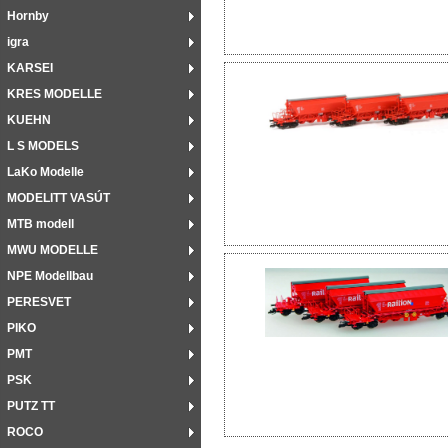
Hornby
igra
KARSEI
KRES MODELLE
KUEHN
L S MODELS
LaKo Modelle
MODELITT VASÚT
MTB modell
MWU MODELLE
NPE Modellbau
PERESVET
PIKO
PMT
PSK
PUTZ TT
ROCO