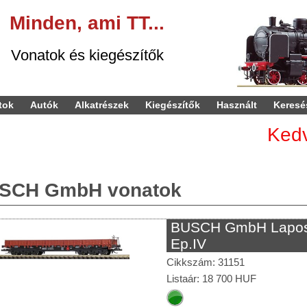
Minden,
ami
TT...
kiegészítők
tok
Autók
Alkatrészek
Kiegészítők
Használt
Keresé
Kedves Vá
SCH GmbH vonatok
BUSCH GmbH Lapos
Ep.IV
Cikkszám: 31151
Listaár: 18 700 HUF