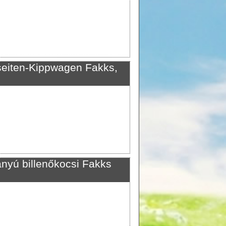
iten-Kippwagen Fakks,
yú billenőkocsi Fakks