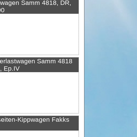
wagen Samm 4818, DR,
00
rlastwagen Samm 4818
, Ep.IV
iten-Kippwagen Fakks