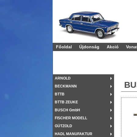
Vonatok és 
Főoldal
Újdonság
Akció
Vona
ARNOLD
BU
BECKMANN
BTTB
BTTB ZEUKE
BUSCH GmbH
FISCHER MODELL
GÜTZOLD
HADL MANUFAKTUR