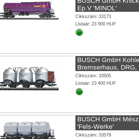
BUSCH GmbH Knick
Ep.V 'MINOL'
Cikkszám: 33173
Listaár: 23 900 HUF
BUSCH GmbH Kohle
Bremserhaus, DRG, 
Cikkszám: 33505
Listaár: 23 400 HUF
BUSCH GmbH Mész v
'Fels-Werke'
Cikkszám: 33578