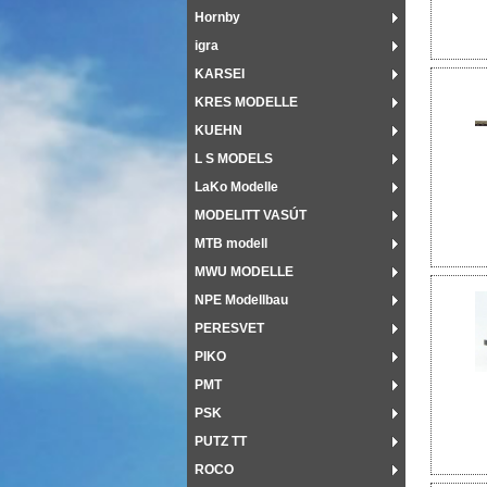
Hornby
igra
KARSEI
KRES MODELLE
KUEHN
L S MODELS
LaKo Modelle
MODELITT VASÚT
MTB modell
MWU MODELLE
NPE Modellbau
PERESVET
PIKO
PMT
PSK
PUTZ TT
ROCO