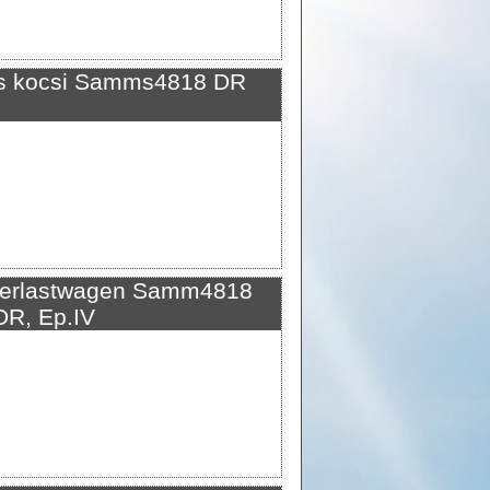
 kocsi Samms4818 DR
rlastwagen Samm4818
DR, Ep.IV