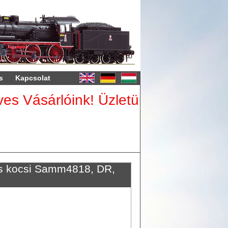
s
Kapcsolat
sárlóink! Üzletünk augusztus 8-23
 kocsi Samm4818, DR,