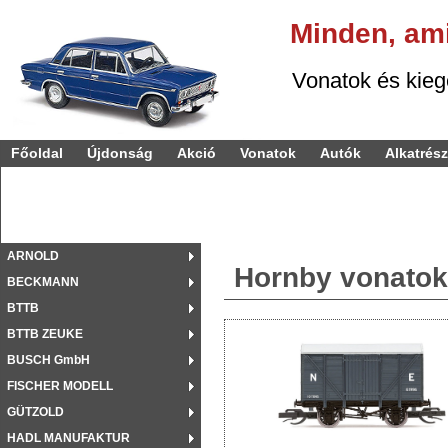
Minden,
am
Vonatok és kiegészí
Főoldal
Újdonság
Akció
Vonatok
Autók
Alkatrés
ARNOLD
Hornby vonatok
BECKMANN
BTTB
BTTB ZEUKE
BUSCH GmbH
FISCHER MODELL
GÜTZOLD
HADL MANUFAKTUR