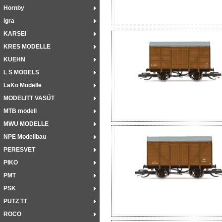
Hornby
igra
KARSEI
KRES MODELLE
KUEHN
L S MODELS
LaKo Modelle
MODELITT VASÚT
MTB modell
MWU MODELLE
NPE Modellbau
PERESVET
PIKO
PMT
PSK
PUTZ TT
ROCO