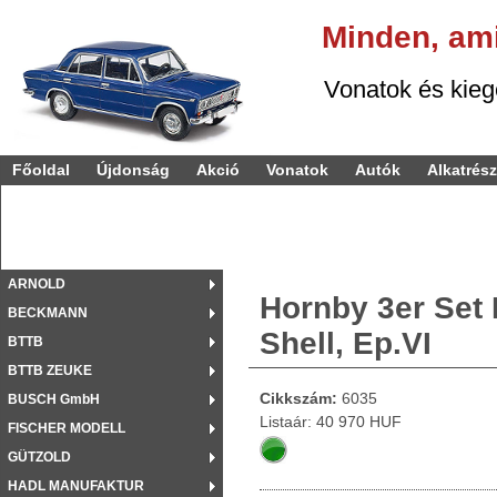
Minden,
am
Vonatok és kiegészí
Főoldal
Újdonság
Akció
Vonatok
Autók
Alkatrés
ARNOLD
Hornby 3er Set 
BECKMANN
Shell, Ep.VI
BTTB
BTTB ZEUKE
Cikkszám:
6035
BUSCH GmbH
Listaár: 40 970 HUF
FISCHER MODELL
GÜTZOLD
HADL MANUFAKTUR