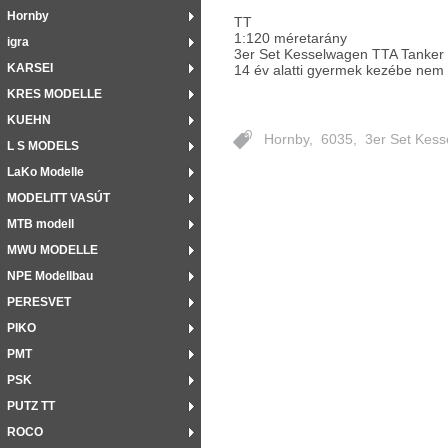
Hornby
TT
1:120 méretarány
igra
3er Set Kesselwagen TTA Tanker tr
KARSEI
14 év alatti gyermek kezébe nem
KRES MODELLE
KUEHN
Hornby
,
6035
,
3er Set Kess
L S MODELS
LaKo Modelle
MODELITT VASÚT
MTB modell
MWU MODELLE
NPE Modellbau
PERESVET
PIKO
PMT
PSK
PUTZ TT
ROCO