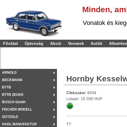
Minden,
am
Vonatok és kiegészí
Főoldal
Újdonság
Akció
Vonatok
Autók
Alkatrés
ARNOLD
Hornby Kesselw
BECKMANN
BTTB
Cikkszám:
6034
BTTB ZEUKE
Listaár: 15 030 HUF
BUSCH GmbH
FISCHER MODELL
GÜTZOLD
TT
HADL MANUFAKTUR