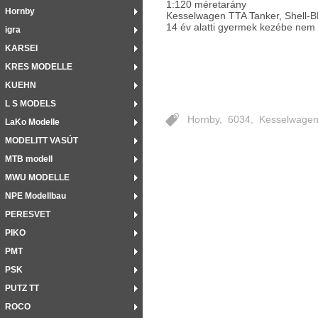
1:120 méretarány
Hornby
Kesselwagen TTA Tanker, Shell-B
14 év alatti gyermek kezébe nem
igra
KARSEI
KRES MODELLE
KUEHN
L S MODELS
Hornby
,
6034
,
Kesselwagen 
LaKo Modelle
MODELITT VASÚT
MTB modell
MWU MODELLE
NPE Modellbau
PERESVET
PIKO
PMT
PSK
PUTZ TT
ROCO