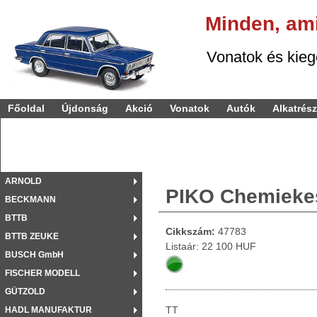
Minden,
am
Vonatok és kiegészí
Főoldal
Újdonság
Akció
Vonatok
Autók
Alkatrés
ARNOLD
PIKO Chemiekes
BECKMANN
BTTB
Cikkszám:
47783
BTTB ZEUKE
Listaár: 22 100 HUF
BUSCH GmbH
FISCHER MODELL
GÜTZOLD
TT
HADL MANUFAKTUR