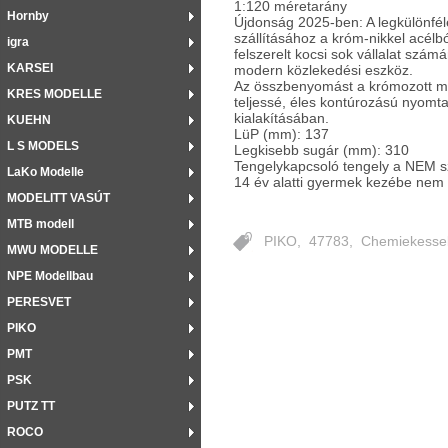
1:120 méretarány
Hornby
Újdonság 2025-ben: A legkülönfé
szállításához a króm-nikkel acélb
igra
felszerelt kocsi sok vállalat szám
KARSEI
modern közlekedési eszköz.
Az összbenyomást a krómozott m
KRES MODELLE
teljessé, éles kontúrozású nyomt
kialakításában.
KUEHN
LüP (mm):
137
L S MODELS
Legkisebb sugár (mm):
310
Tengelykapcsoló tengely a NEM sz
LaKo Modelle
14 év alatti gyermek kezébe nem
MODELITT VASÚT
MTB modell
PIKO
,
47783
,
Chemiekesse
MWU MODELLE
NPE Modellbau
PERESVET
PIKO
PMT
PSK
PUTZ TT
ROCO