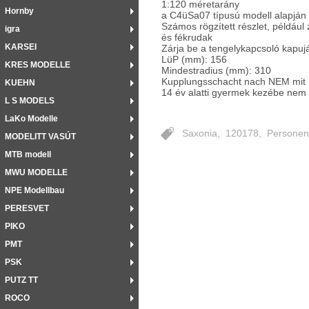
1:120 méretarány
Hornby
a C4üSa07 típusú modell alapján
Számos rögzített részlet, például z
igra
és fékrudak
KARSEI
Zárja be a tengelykapcsoló kapuj
LüP (mm):
156
KRES MODELLE
Mindestradius (mm):
310
Kupplungsschacht nach NEM mit 
KUEHN
14 év alatti gyermek kezébe nem
L S MODELS
LaKo Modelle
Saxonia
,
120178
,
Personen
MODELITT VASÚT
MTB modell
MWU MODELLE
NPE Modellbau
PERESVET
PIKO
PMT
PSK
PUTZ TT
ROCO