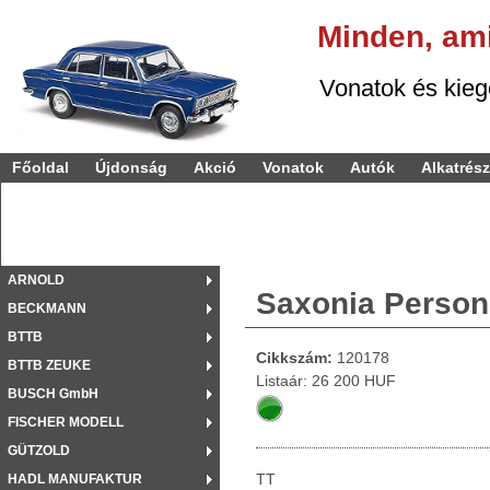
Minden,
am
Vonatok és kiegészí
Főoldal
Újdonság
Akció
Vonatok
Autók
Alkatrés
ARNOLD
Saxonia Person
BECKMANN
BTTB
Cikkszám:
120178
BTTB ZEUKE
Listaár: 26 200 HUF
BUSCH GmbH
FISCHER MODELL
GÜTZOLD
TT
HADL MANUFAKTUR