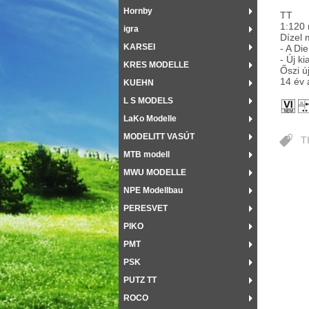
Hornby
TT
1:120
igra
Dízel 
KARSEI
- A Di
- Új k
KRES MODELLE
Őszi ú
14 év 
KUEHN
L S MODELS
LaKo Modelle
MODELITT VASÚT
T
MTB modell
MWU MODELLE
NPE Modellbau
PERESVET
PIKO
PMT
PSK
PUTZ TT
ROCO