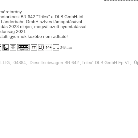
 méretarány
motorkocsi BR 642 "Trilex" a DLB GmbH-tól
e Länderbahn GmbH szíves támogatásával
iadás 2023 elején, megváltozott nyomtatással
jdonság 2021
alatti gyermek kezébe nem adható!
348 mm
ILLIG
,
04884
,
Dieseltriebwagen BR 642 „Trilex“ DLB GmbH Ep.VI.
,
Ú