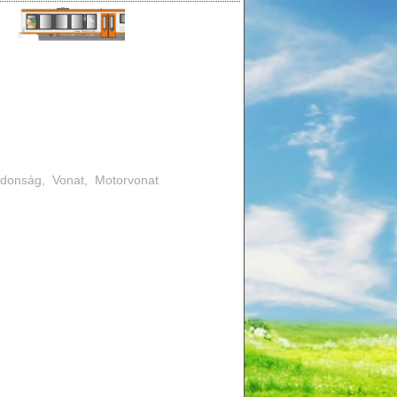
jdonság
,
Vonat
,
Motorvonat