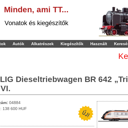
Minden,
ami
TT...
kiegészítők
tok
Autók
Alkatrészek
Kiegészítők
Használt
Keresé
Kedv
LLIG Dieseltriebwagen BR 642 „T
VI.
zám:
04884
r: 138 600 HUF