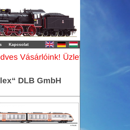
s
Kapcsolat
es Vásárlóink! Üzletünk augusztus 
rilex“ DLB GmbH