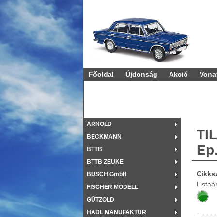
Vonatok és 
Főoldal
Újdonság
Akció
Vona
ARNOLD
TI
BECKMANN
Ep.
BTTB
BTTB ZEUKE
Cikks
BUSCH GmbH
Listaá
FISCHER MODELL
GÜTZOLD
HADL MANUFAKTUR