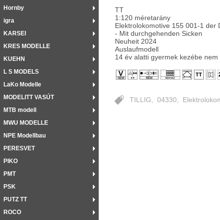
Hornby
TT
1:120 méretarány
igra
Elektrolokomotive 155 001-1 der
- Mit durchgehenden Sicken
KARSEI
Neuheit 2024
KRES MODELLE
Auslaufmodell
14 év alatti gyermek kezébe nem
KUEHN
L S MODELS
LaKo Modelle
MODELITT VASÚT
TILLIG
,
04330
,
Elektroloko
MTB modell
MWU MODELLE
NPE Modellbau
PERESVET
PIKO
PMT
PSK
PUTZ TT
ROCO