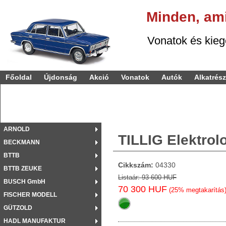
Minden,
am
Vonatok és kiegészí
Főoldal
Újdonság
Akció
Vonatok
Autók
Alkatrés
ARNOLD
TILLIG Elektrol
BECKMANN
BTTB
Cikkszám:
04330
BTTB ZEUKE
Listaár: 93 600 HUF
BUSCH GmbH
70 300 HUF
(25% megtakarítás
FISCHER MODELL
GÜTZOLD
HADL MANUFAKTUR